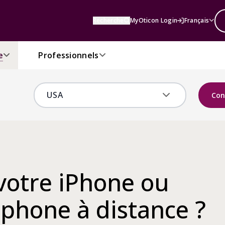
Recherche
MyOticon Login
Français
e
Professionnels
Con
votre iPhone ou
phone à distance ?