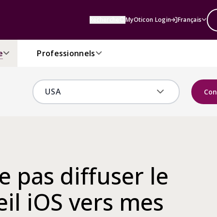
Recherche
MyOticon Login
Français
e
Professionnels
Con
e pas diffuser le
il iOS vers mes