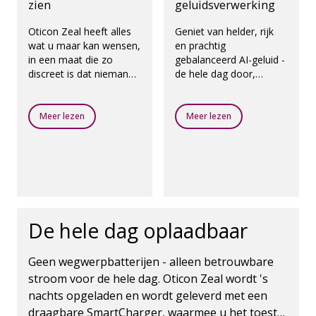
zien
geluidsverwerking
Oticon Zeal heeft alles
Geniet van helder, rijk
wat u maar kan wensen,
en prachtig
in een maat die zo
gebalanceerd AI-geluid -
discreet is dat niemand
de hele dag door,
merkt dat u hem draagt.
overal. Oticon Zeal past
Ze zullen alleen merken
zich naadloos aan uw
dat u weer meer uzelf
behoeften aan, zodat u
Meer lezen
Meer lezen
bent.
zich in elke situatie
zeker voelt.
De hele dag oplaadbaar
Geen wegwerpbatterijen - alleen betrouwbare
stroom voor de hele dag. Oticon Zeal wordt 's
nachts opgeladen en wordt geleverd met een
draagbare SmartCharger, waarmee u het toestel