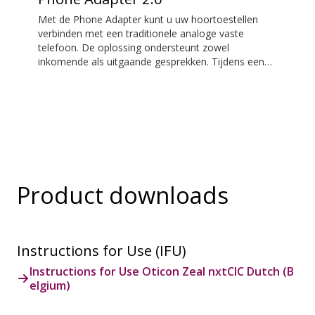
meeste telefoons en tablets met een 3,5 mm
Met de Phone Adapter kunt u uw hoortoestellen
audio-aansluiting werken niet met de adapter,
verbinden met een traditionele analoge vaste
omdat veel fabrikanten ervoor kiezen om de audio
telefoon. De oplossing ondersteunt zowel
via de audio-aansluiting te laten lopen in plaats van
inkomende als uitgaande gesprekken. Tijdens een
via USB-C. *De Easy LE Adapter wordt
gesprek worden uw hoortoestellen een headset en
geproduceerd door Minami Acoustics Limited.
wordt ConnectClip of Streamer Pro gebruikt als een
microfoon. Samen maken ze gemakkelijk handsfree
bellen via een vaste lijn mogelijk.
Product downloads
Instructions for Use (IFU)
Instructions for Use Oticon Zeal nxtCIC Dutch (B
elgium)