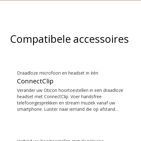
Compatibele accessoires
Draadloze microfoon en headset in één
ConnectClip
Verander uw Oticon hoortoestellen in een draadloze
headset met ConnectClip. Voer handsfree
telefoongesprekken en stream muziek vanaf uw
smartphone. Luister naar iemand die op afstand
spreekt door gebruik te maken van de externe
microfoon. U kunt ConnectClip zelfs gebruiken als
een discrete afstandsbediening voor uw
hoortoestellen.