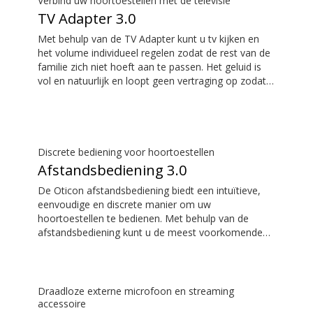
Verbind uw hoortoestellen met de televisie
TV Adapter 3.0
Met behulp van de TV Adapter kunt u tv kijken en
het volume individueel regelen zodat de rest van de
familie zich niet hoeft aan te passen. Het geluid is
vol en natuurlijk en loopt geen vertraging op zodat
het geluid perfect overeenkomt met wat u op het
televisiescherm ziet.
Discrete bediening voor hoortoestellen
Afstandsbediening 3.0
De Oticon afstandsbediening biedt een intuïtieve,
eenvoudige en discrete manier om uw
hoortoestellen te bedienen. Met behulp van de
afstandsbediening kunt u de meest voorkomende
dagelijkse aanpassingen uitvoeren zonder de
aandacht te vestigen op uw hoortoestellen.
Draadloze externe microfoon en streaming
accessoire