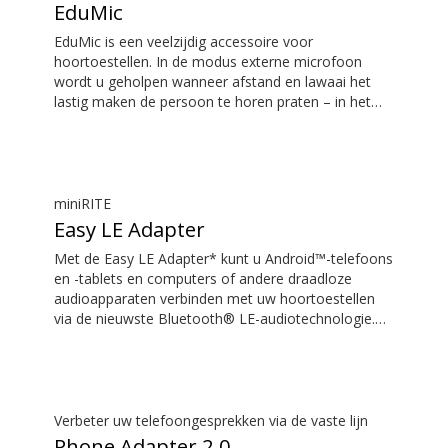
EduMic
EduMic is een veelzijdig accessoire voor
hoortoestellen. In de modus externe microfoon
wordt u geholpen wanneer afstand en lawaai het
lastig maken de persoon te horen praten – in het
klaslokaal, in werksituaties, tijdens het sporten en
nog veel meer. EduMic kan ook via een standaard
3,5 mm hoofdtelefoonkabel op apparaten worden
aangesloten om geluid draadloos naar
hoortoestellen van Oticon met Bluetooth te
miniRITE
streamen. Hij vangt ook geluid op van openbare
Easy LE Adapter
ringleidingsystemen.
Met de Easy LE Adapter* kunt u Android™-telefoons
en -tablets en computers of andere draadloze
audioapparaten verbinden met uw hoortoestellen
via de nieuwste Bluetooth® LE-audiotechnologie.
Hiermee kunt u audio streamen, zoals muziek of
podcasts, en handsfree telefoon- en
videogesprekken voeren met geluid van hoge
kwaliteit. Uw hoortoestellen of andere draadloze
audioapparaten moeten LE Audio ondersteunen om
Verbeter uw telefoongesprekken via de vaste lijn
te kunnen werken met de Easy LE Adapter. De
Phone Adapter 2.0