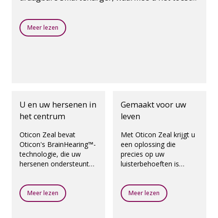
meerdere keren kunt opladen, zelfs zonder
stopcontact.
Meer lezen
U en uw hersenen in
Gemaakt voor uw
het centrum
leven
Oticon Zeal bevat
Met Oticon Zeal krijgt u
Oticon's BrainHearing™-
een oplossing die
technologie, die uw
precies op uw
hersenen ondersteunt
luisterbehoeften is
door u de geluiden terug
afgestemd. En met de
te geven die er toe
mogelijkheid van
doen, zodat u geluiden
aanpassing op dezelfde
Meer lezen
Meer lezen
beter kunt verstaan en u
dag kunt u nog dezelfde
zich kunt concentreren
dag naar huis met een