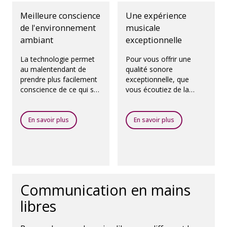
Meilleure conscience
Une expérience
de l'environnement
musicale
ambiant
exceptionnelle
La technologie permet
Pour vous offrir une
au malentendant de
qualité sonore
prendre plus facilement
exceptionnelle, que
conscience de ce qui se
vous écoutiez de la
passe autour de lui.
musique via des hauts-
parleurs ou en
streaming, nous avons
En savoir plus
En savoir plus
créé un programme
dédié appelé Oticon
MyMusic.
Communication en mains
libres