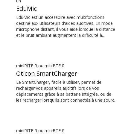
un
EduMic
EduMic est un accessoire avec multifonctions
destiné aux utilisateurs d'aides auditives. En mode
microphone distant, il vous aide lorsque la distance
et le bruit ambiant augmentent la difficulté à
entendre la personne qui parle. Il peut notamment
s'avérer utile dans une salle de classe, dans un
contexte professionnel, lors de la pratique d’un
sport, et bien plus. EduMic peut également se
brancher à des appareils via une prise casque
miniRITE R ou miniBTE R
standard de 3,5 mm pour diffuser du son dans les
Oticon SmartCharger
aides auditives Bluetooth Oticon. Il capte aussi les
Le SmartCharger, facile à utiliser, permet de
signaux audio des systèmes de boucle magnétique
recharger vos appareils auditifs lors de vos
(Télécoil) présents dans les lieux publics.
déplacements grâce à sa batterie intégrée, ou de
les recharger lorsqu'ils sont connectés à une source
d'alimentation secteur. Son couvercle de protection
protège vos appareils auditifs. Le guide de
compatibilité des aides auditives est disponible dans
la section des téléchargements.
miniRITE R ou miniBTE R