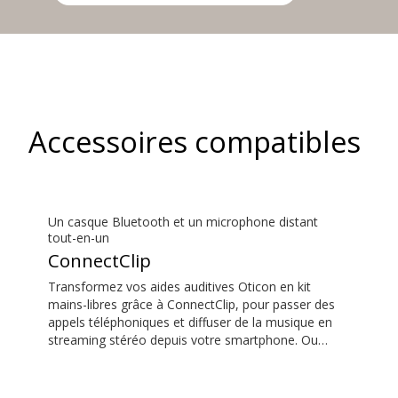
Accessoires compatibles
Un casque Bluetooth et un microphone distant
tout-en-un
ConnectClip
Transformez vos aides auditives Oticon en kit
mains-libres grâce à ConnectClip, pour passer des
appels téléphoniques et diffuser de la musique en
streaming stéréo depuis votre smartphone. Ou
écoutez une personne parler de loin grâce à sa
fonction de microphone distant. Vous pouvez
même utiliser ConnectClip comme télécommande