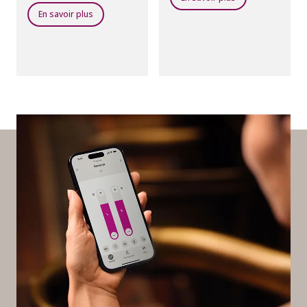
auditoriums, les lieux de
culte, les théâtres, les
En savoir plus
aéroports ou tout autre
lieu public doté d’un
système de boucle
magnétique.