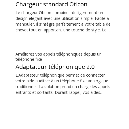
Chargeur standard Oticon
Le chargeur Oticon combine intelligemment un
design élégant avec une utilisation simple. Facile à
manipuler, il s’intègre parfaitement à votre table de
chevet tout en apportant une touche de style. Le
guide de compatibilité des aides auditives est
disponible dans la section des téléchargements.
Améliorez vos appels téléphoniques depuis un
téléphone fixe
Adaptateur téléphonique 2.0
L’Adaptateur téléphonique permet de connecter
votre aide auditive à un téléphone fixe analogique
traditionnel. La solution prend en charge les appels
entrants et sortants. Durant l’appel, vos aides
auditives deviennent des oreillettes et le
ConnectClip ou le Streamer Pro sont utilisés comme
microphone. Ensemble, ils permettent de passer
des appels mains libres pratiques depuis un
téléphone fixe.