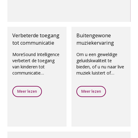
Verbeterde toegang
Buitengewone
tot communicatie
muziekervaring
MoreSound Intelligence
Om u een geweldige
verbetert de toegang
geluidskwaliteit te
van kinderen tot
bieden, of u nu naar live
communicatie
muziek luistert of
vergeleken met een
streamt, hebben we een
omnidirectionele
speciaal programma
microfooninstelling.
ontwikkeld met de
Meer lezen
Meer lezen
naam Oticon MyMusic.