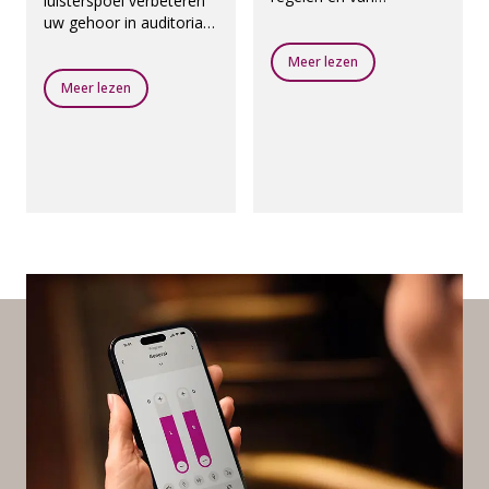
luisterspoel verbeteren
programma wisselen.
uw gehoor in auditoria,
gebedsruimtes,
Meer lezen
theaters, luchthavens en
andere openbare
Meer lezen
plaatsen met een
ringleidingsysteem.