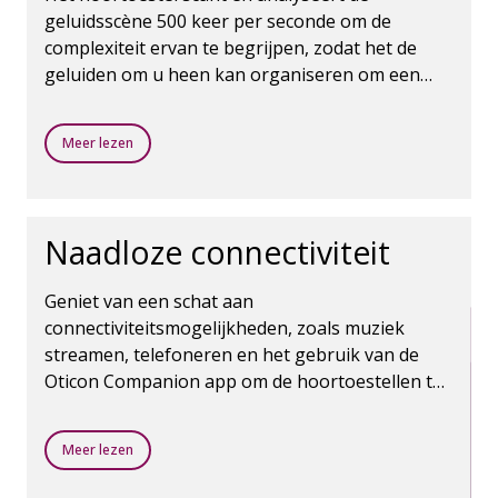
geluidsscène 500 keer per seconde om de
complexiteit ervan te begrijpen, zodat het de
geluiden om u heen kan organiseren om een
duidelijk contrast en een goede balans tussen
geluiden te creëren.
Meer lezen
Naadloze connectiviteit
Geniet van een schat aan
connectiviteitsmogelijkheden, zoals muziek
streamen, telefoneren en het gebruik van de
Oticon Companion app om de hoortoestellen te
bedienen. De draadloze Bluetooth-technologie
maakt het allemaal mogelijk.
Meer lezen