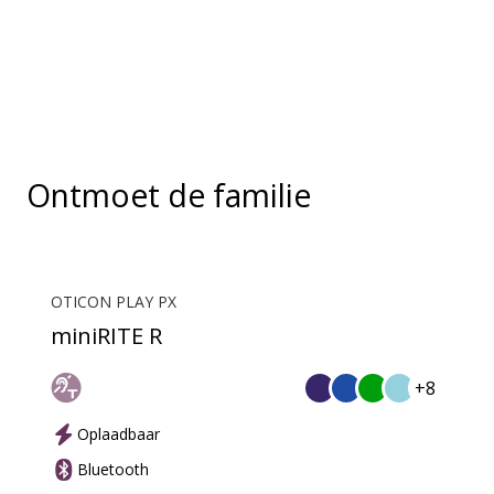
gesprek worden uw hoortoestellen een headset en
wordt ConnectClip of Streamer Pro gebruikt als een
microfoon. Samen maken ze gemakkelijk handsfree
bellen via een vaste lijn mogelijk.
Ontmoet de familie
OTICON PLAY PX
miniRITE R
+8
Oplaadbaar
Bluetooth