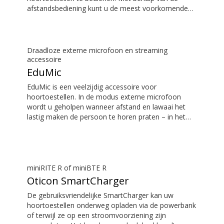
afstandsbediening kunt u de meest voorkomende
dagelijkse aanpassingen uitvoeren zonder de
aandacht te vestigen op uw hoortoestellen.
Draadloze externe microfoon en streaming
accessoire
EduMic
EduMic is een veelzijdig accessoire voor
hoortoestellen. In de modus externe microfoon
wordt u geholpen wanneer afstand en lawaai het
lastig maken de persoon te horen praten – in het
klaslokaal, in werksituaties, tijdens het sporten en
nog veel meer. EduMic kan ook via een standaard
3,5 mm hoofdtelefoonkabel op apparaten worden
aangesloten om geluid draadloos naar
hoortoestellen van Oticon met Bluetooth te
miniRITE R of miniBTE R
streamen. Hij vangt ook geluid op van openbare
Oticon SmartCharger
ringleidingsystemen.
De gebruiksvriendelijke SmartCharger kan uw
hoortoestellen onderweg opladen via de powerbank
of terwijl ze op een stroomvoorziening zijn