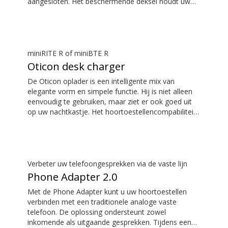
aangesloten. Het beschermende deksel houdt uw
hoortoestellen veilig. Het
hoortoestellencompabiliteit overzicht is beschikbaar
in de downloadsectie
miniRITE R of miniBTE R
Oticon desk charger
De Oticon oplader is een intelligente mix van
elegante vorm en simpele functie. Hij is niet alleen
eenvoudig te gebruiken, maar ziet er ook goed uit
op uw nachtkastje. Het hoortoestellencompabiliteit
overzicht is beschikbaar in de downloadsectie
Verbeter uw telefoongesprekken via de vaste lijn
Phone Adapter 2.0
Met de Phone Adapter kunt u uw hoortoestellen
verbinden met een traditionele analoge vaste
telefoon. De oplossing ondersteunt zowel
inkomende als uitgaande gesprekken. Tijdens een